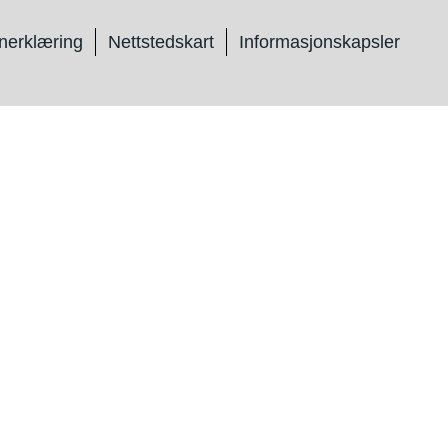
nerklæring
Nettstedskart
Informasjonskapsler