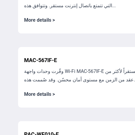
التي تتمتع باتصال إنترنت مستقر. وتتوافق هذه...
More details >
MAC-567IF-E
وفّرت وحدات واجهة Wi-Fi ‏MAC-567IF-E أداءً مستقراً لأكثر من
. وقد صُممت هذه...
More details >
PAC-WF010-E