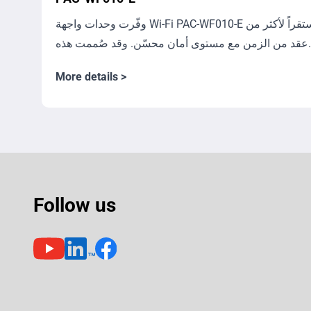
وفّرت وحدات واجهة Wi-Fi ‏PAC-WF010-E أداءً مستقراً لأكثر من
. وقد صُممت هذه...
More details >
Follow us