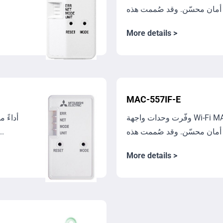
More details >
MAC-557IF-E
وفّرت وحدات واجهة Wi-Fi ‏MAC-557IF-E أداءً مستقراً لأكثر من
عقد من الزمن مع مستوى أمان محسّن
More details >