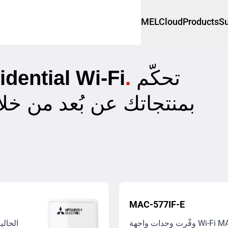
MELCloud
Products
Su
تحكّم
.
أجهزة ial Wi-Fi
بمنتجاتك عن بُعد من خ
MAC-577IF-E
وفّرت وحدات واجهة Wi-Fi ‏MAC-577IF-E أداءً مستقراً لأكثر من عقد