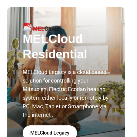
MELCloud
Residential
MELCloud Legacy is a cloud based
solution for controlling your
Mitsubishi Electric Ecodan heating
system either locally or remotely by
PC, Mac, Tablet or Smartphone via
the internet .
MELCloud Legacy