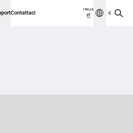
ITALIA
port
Contattaci
IT