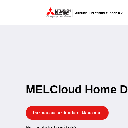
MELCloud Home 
Dažniausiai užduodami klausimai
Nerandate to, ko ieškote?