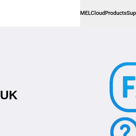
MELCloud
Products
Sup
DUK