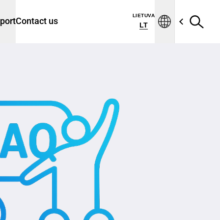
LIETUVA
port
Contact us
LT