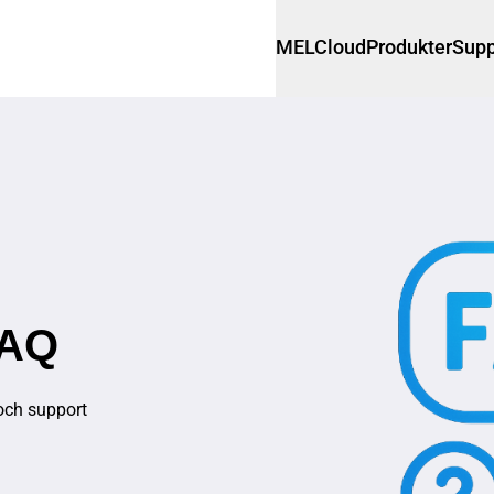
MELCloud
Produkter
Supp
FAQ
och support