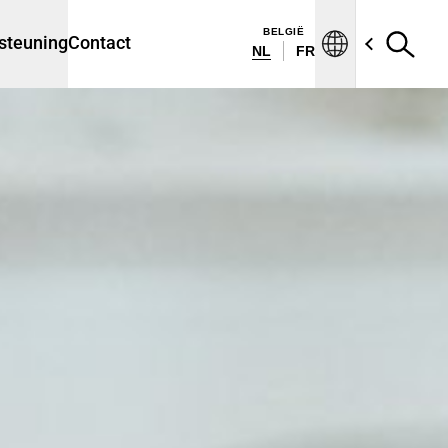
BELGIË
steuning
Contact
NL
FR