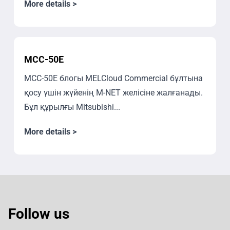
More details >
MCC-50E
MCC-50E блогы MELCloud Commercial бұлтына
қосу үшін жүйенің M-NET желісіне жалғанады.
Бұл құрылғы Mitsubishi...
More details >
Follow us