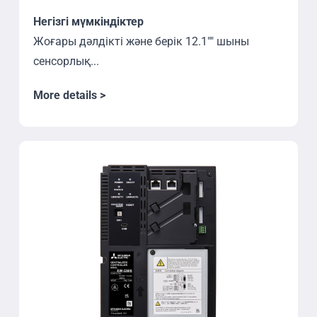
Негізгі мүмкіндіктер
Жоғары дәлдікті және берік 12.1"" шыны
сенсорлық...
More details >