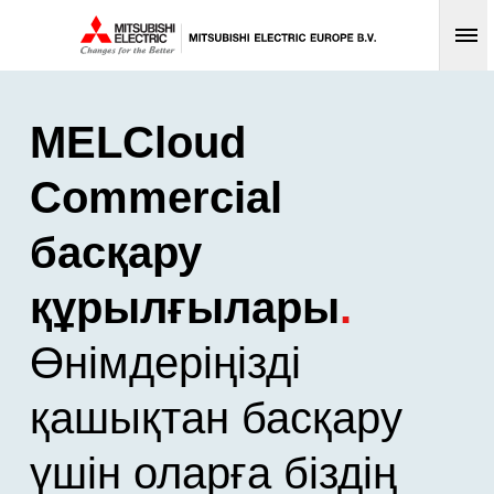
Op
MELCloud
Commercial
басқару
құрылғылары
.
Өнімдеріңізді
қашықтан басқару
үшін оларға біздің