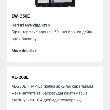
EW-C50E
Негізгі мүмкіндіктер
Бір интерфейс арқылы 50 ішкі блокқа дейін
оңай басқару -...
More details >
AE-200E
AE-200E — M-NET желісі арқылы қарапайым
және интуитивті басқаруды қамтамасыз
ететін үлкен 10.4 дюймдік сенсорлық...