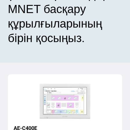
MNET басқару
құрылғыларының
бірін қосыңыз.
AE-C400E