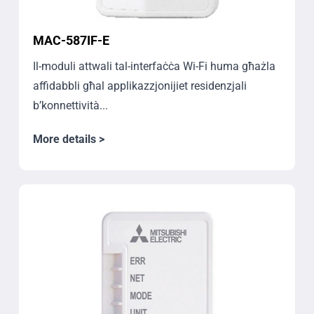
MAC-587IF-E
Il-moduli attwali tal-interfaċċa Wi-Fi huma għażla
affidabbli għal applikazzjonijiet residenzjali
b’konnettività...
More details >