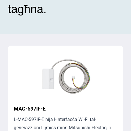
tagħna.
MAC-597IF-E
L-MAC-597IF-E hija l-interfaċċa Wi-Fi tal-
ġenerazzjoni li jmiss minn Mitsubishi Electric, li