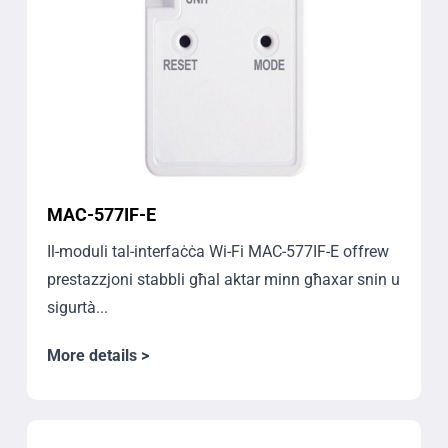
MAC-577IF-E
Il-moduli tal-interfaċċa Wi-Fi MAC-577IF-E offrew
prestazzjoni stabbli għal aktar minn għaxar snin u
sigurtà...
More details >