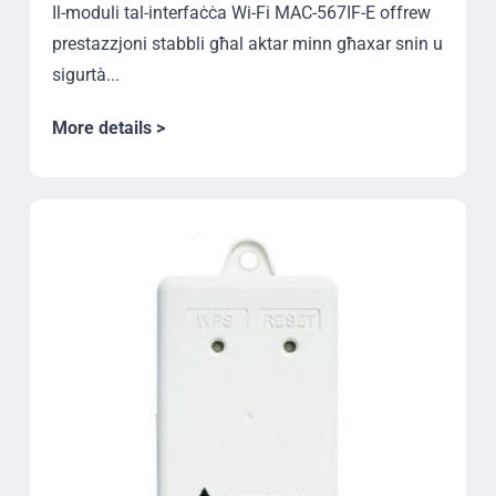
Il-moduli tal-interfaċċa Wi-Fi MAC-567IF-E offrew
prestazzjoni stabbli għal aktar minn għaxar snin u
sigurtà...
More details >