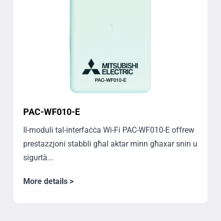
PAC-WF010-E
Il-moduli tal-interfaċċa Wi-Fi PAC-WF010-E offrew
prestazzjoni stabbli għal aktar minn għaxar snin u
sigurtà...
More details >