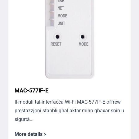
MAC-577IF-E
Il-moduli tal-interfaċċa Wi-Fi MAC-577IF-E offrew
prestazzjoni stabbli għal aktar minn għaxar snin u
sigurtà...
More details >