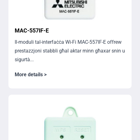
MAC-557IF-E
Il-moduli tal-interfaċċa Wi-Fi MAC-557IF-E offrew
prestazzjoni stabbli għal aktar minn għaxar snin u
sigurtà...
More details >