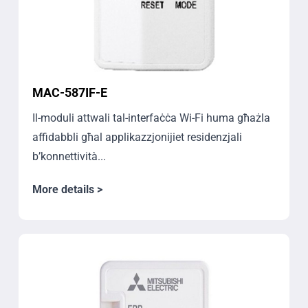
MAC-587IF-E
Il-moduli attwali tal-interfaċċa Wi-Fi huma għażla
affidabbli għal applikazzjonijiet residenzjali
b’konnettività...
More details >